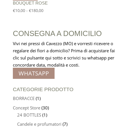
€30,00
BOUQUET ROSE
a
Fascia
€
10,00
-
€
180,00
€60,00
di
prezzo:
da
CONSEGNA A DOMICILIO
€10,00
a
Vivi nei pressi di Cavezzo (MO) e vorresti ricevere o
€180,00
regalare dei fiori a domicilio? Prima di acquistare fai
clic sul pulsante qui sotto e scrivici su whatsapp per
concordare data, modalità e costi.
WHATSAPP
CATEGORIE PRODOTTO
BORRACCE
(1)
Concept Store
(30)
24 BOTTLES
(1)
Candele e profumatori
(7)