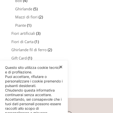
Box
(4)
Ghirlande
(5)
Mazzi di fiori
(2)
Piante
(1)
Fiori artificiali
(3)
Fiori di Carta
(1)
Ghirlande fil di ferro
(2)
Gift Card
(1)
Senza categoria
(6)
✕
Questo sito utilizza cookie tecnici
e di profilazione.
Puoi accettare, rifiutare o
personalizzare i cookie premendo i
pulsanti desiderati.
Chiudendo questa informativa
continuerai senza accettare.
Accettando, sei consapevole che i
tuoi dati personali possono essere
raccolti allo scopo di
personalizzare e misurare