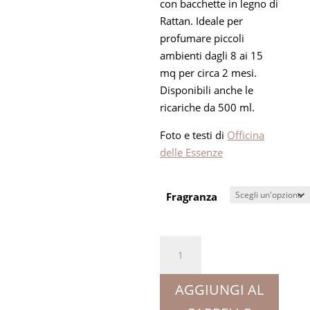
con bacchette in legno di
Rattan. Ideale per
profumare piccoli
ambienti dagli 8 ai 15
mq per circa 2 mesi.
Disponibili anche le
ricariche da 500 ml.
Foto e testi di
Officina
delle Essenze
Fragranza
Diffusore
da
250
AGGIUNGI AL
ml