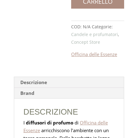
CARRELLO
con
bacchette
quantità
COD:
N/A
Categorie:
Candele e profumatori
,
Concept Store
Officina delle Essenze
Descrizione
Brand
DESCRIZIONE
I
diffusori di profumo
di
Officina delle
Essenze
arricchiscono l’ambiente con un