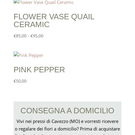
FLOWER VASE QUAIL
CERAMIC
Fascia
€
85,00
-
€
95,00
di
prezzo:
da
€85,00
PINK PEPPER
a
€95,00
€
50,00
CONSEGNA A DOMICILIO
Vivi nei pressi di Cavezzo (MO) e vorresti ricevere
o regalare dei fiori a domicilio? Prima di acquistare