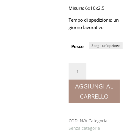
Misura: 6x10x2,5
Tempo di spedizione: un
giorno lavorativo
Pesce
Latta
di
Sardina
AGGIUNGI AL
d'Autore
CARRELLO
-
Pesci
quantità
COD:
N/A
Categoria:
Senza categoria