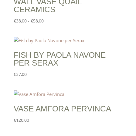
WALL VASE QUAIL
CERAMICS
Fascia
€
38,00
-
€
58,00
di
prezzo:
da
€38,00
FISH BY PAOLA NAVONE
a
PER SERAX
€58,00
€
37,00
VASE AMFORA PERVINCA
€
120,00