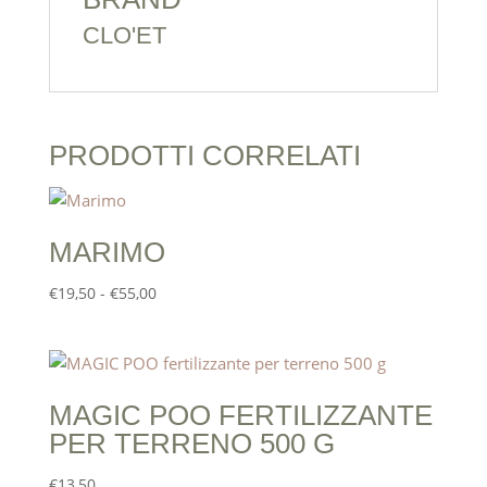
CLO'ET
PRODOTTI CORRELATI
MARIMO
Fascia
€
19,50
-
€
55,00
di
prezzo:
da
€19,50
MAGIC POO FERTILIZZANTE
a
PER TERRENO 500 G
€55,00
€
13,50